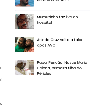
Mumuzinho faz live do
hospital
Arlindo Cruz volta a falar
após AVC
Papai Pericão! Nasce Maria
e
Helena, primeira filha do
Péricles
al
o,