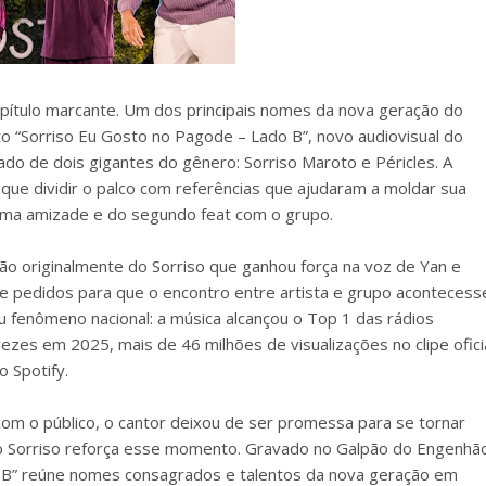
apítulo marcante. Um dos principais nomes da nova geração do
to “Sorriso Eu Gosto no Pagode – Lado B”, novo audiovisual do
lado de dois gigantes do gênero: Sorriso Maroto e Péricles. A
que dividir o palco com referências que ajudaram a moldar sua
e uma amizade e do segundo feat com o grupo.
o originalmente do Sorriso que ganhou força na voz de Yan e
de pedidos para que o encontro entre artista e grupo acontecess
ou fenômeno nacional: a música alcançou o Top 1 das rádios
zes em 2025, mais de 46 milhões de visualizações no clipe ofici
 Spotify.
om o público, o cantor deixou de ser promessa para se tornar
do Sorriso reforça esse momento. Gravado no Galpão do Engenhã
o B” reúne nomes consagrados e talentos da nova geração em