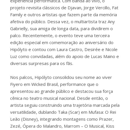
experiência performática. Com banda ao vivo, o
projeto revisita clássicos de Djavan, Jorge Vercillo, Fat
Family e outros artistas que fazem parte da memória
afetiva do público. Dessa vez, o multiartista traz Any
Gabrielly, sua amiga de longa data, para dividirem o
palco. Recentemente, o evento teve uma terceira
edição especial em comemoração ao aniversário do
Hipólyto e contou com Laura Castro, Desirée e Nicole
Luz como convidadas, além do apoio de Lucas Maino e
diversas surpresas para os fãs.
Nos palcos, Hipólyto consolidou seu nome ao viver
Fiyero em Wicked Brasil, performance que o
apresentou ao grande público e destacou sua força
cênica no teatro musical nacional. Desde então, o
artista seguiu construindo uma trajetória marcada pela
versatilidade, dublando Taka (Scar) em Mufasa: O Rei
Leão (Disney), integrando montagens como Prazer,
Zezé, Ópera do Malandro, Marrom – O Musical, Kiss