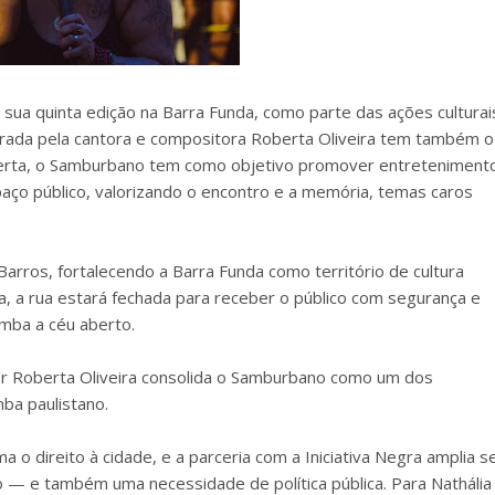
 sua quinta edição na Barra Funda, como parte das ações culturai
derada pela cantora e compositora Roberta Oliveira tem também o
berta, o Samburbano tem como objetivo promover entreteniment
paço público, valorizando o encontro e a memória, temas caros
rros, fortalecendo a Barra Funda como território de cultura
ia, a rua estará fechada para receber o público com segurança e
mba a céu aberto.
or Roberta Oliveira consolida o Samburbano como um dos
ba paulistano.
 o direito à cidade, e a parceria com a Iniciativa Negra amplia s
to — e também uma necessidade de política pública. Para Nathália