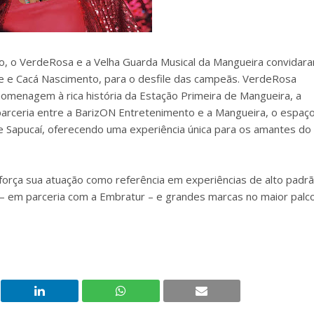
lo, o VerdeRosa e a Velha Guarda Musical da Mangueira convidar
e e Cacá Nascimento, para o desfile das campeãs. VerdeRosa
menagem à rica história da Estação Primeira de Mangueira, a
parceria entre a BarizON Entretenimento e a Mangueira, o espaç
e Sapucaí, oferecendo uma experiência única para os amantes do
força sua atuação como referência em experiências de alto padr
 – em parceria com a Embratur – e grandes marcas no maior palc