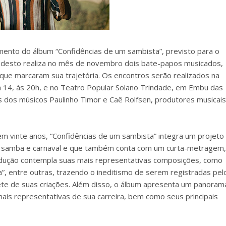
mento do álbum “Confidências de um sambista”, previsto para o
 Modesto realiza no mês de novembro dois bate-papos musicados,
que marcaram sua trajetória. Os encontros serão realizados na
ia 14, às 20h, e no Teatro Popular Solano Trindade, em Embu das
es dos músicos Paulinho Timor e Caê Rolfsen, produtores musicais
em vinte anos, “Confidências de um sambista” integra um projeto
de samba e carnaval e que também conta com um curta-metragem,
produção contempla suas mais representativas composições, como
za”, entre outras, trazendo o ineditismo de serem registradas pel
ete de suas criações. Além disso, o álbum apresenta um panoram
is representativas de sua carreira, bem como seus principais