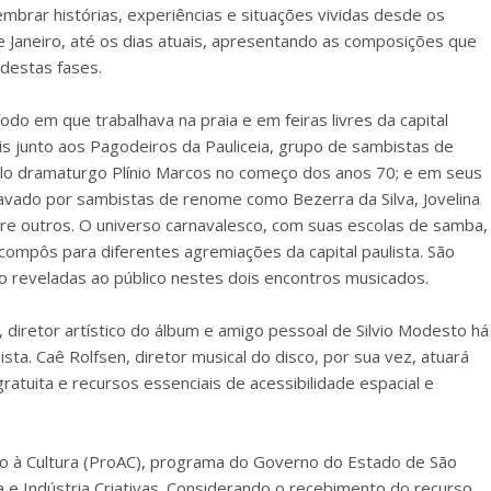
mbrar histórias, experiências e situações vividas desde os
e Janeiro, até os dias atuais, apresentando as composições que
 destas fases.
do em que trabalhava na praia e em feiras livres da capital
s junto aos Pagodeiros da Pauliceia, grupo de sambistas de
lo dramaturgo Plínio Marcos no começo dos anos 70; e em seus
avado por sambistas de renome como Bezerra da Silva, Jovelina
ntre outros. O universo carnavalesco, com suas escolas de samba,
pôs para diferentes agremiações da capital paulista. São
o reveladas ao público nestes dois encontros musicados.
diretor artístico do álbum e amigo pessoal de Silvio Modesto há
ta. Caê Rolfsen, diretor musical do disco, por sua vez, atuará
ratuita e recursos essenciais de acessibilidade espacial e
o à Cultura (ProAC), programa do Governo do Estado de São
a e Indústria Criativas. Considerando o recebimento do recurso