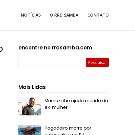
NOTÍCIAS
O RRD SAMBA
CONTATO
o
encontre no rrdsamba.com
Mais Lidas
Mumuzinho ajuda marido da
ex-mulher
Pagodeiro morre por
coronavírus no RJ