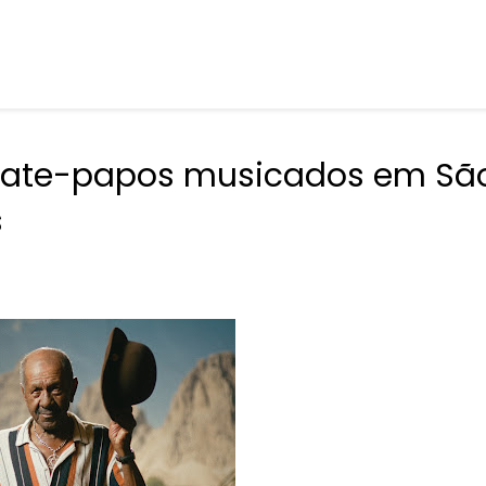
a bate-papos musicados em Sã
s