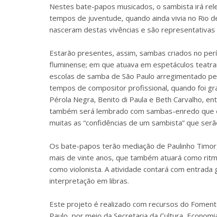
Nestes bate-papos musicados, o sambista irá rele
tempos de juventude, quando ainda vivia no Rio d
nasceram destas vivências e são representativas
Estarão presentes, assim, sambas criados no perío
fluminense; em que atuava em espetáculos teatrai
escolas de samba de São Paulo arregimentado pe
tempos de compositor profissional, quando foi gr
Pérola Negra, Benito di Paula e Beth Carvalho, e
também será lembrado com sambas-enredo que com
muitas as “confidências de um sambista” que serã
Os bate-papos terão mediação de Paulinho Timor, 
mais de vinte anos, que também atuará como ritmis
como violonista. A atividade contará com entrada g
interpretação em libras.
Este projeto é realizado com recursos do Foment
Paulo, por meio da Secretaria da Cultura, Economi