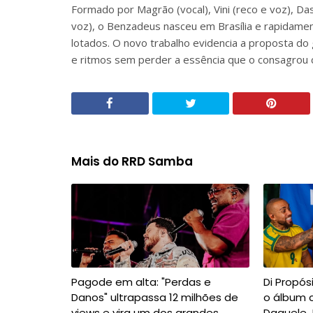
Formado por Magrão (vocal), Vini (reco e voz), Da
voz), o Benzadeus nasceu em Brasília e rapidamen
lotados. O novo trabalho evidencia a proposta d
e ritmos sem perder a essência que o consagrou
Mais do RRD Samba
Pagode em alta: "Perdas e
Di Propó
Danos" ultrapassa 12 milhões de
o álbum 
views e vira um dos grandes
Daquele J