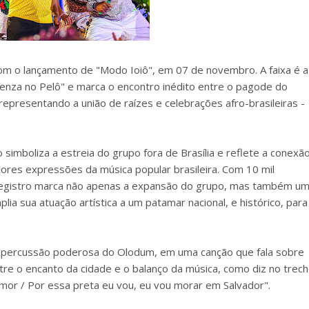
com o lançamento de "Modo Ioiô", em 07 de novembro. A faixa é a
Benza no Pelô" e marca o encontro inédito entre o pagode do
representando a união de raízes e celebrações afro-brasileiras -
simboliza a estreia do grupo fora de Brasília e reflete a conexã
ores expressões da música popular brasileira. Com 10 mil
o registro marca não apenas a expansão do grupo, mas também u
ia sua atuação artística a um patamar nacional, e histórico, para
 percussão poderosa do Olodum, em uma canção que fala sobre
tre o encanto da cidade e o balanço da música, como diz no trech
amor / Por essa preta eu vou, eu vou morar em Salvador".