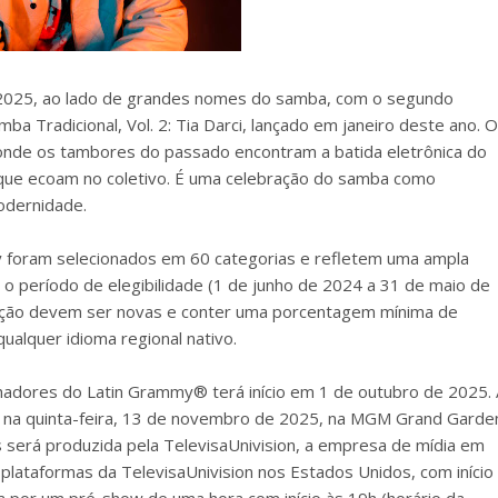
 2025, ao lado de grandes nomes do samba, com o segundo
a Tradicional, Vol. 2: Tia Darci, lançado em janeiro deste ano. O
onde os tambores do passado encontram a batida eletrônica do
 que ecoam no coletivo. É uma celebração do samba como
odernidade.
y foram selecionados em 60 categorias e refletem uma ampla
o período de elegibilidade (1 de junho de 2024 a 31 de maio de
cação devem ser novas e conter uma porcentagem mínima de
ualquer idioma regional nativo.
nhadores do Latin Grammy® terá início em 1 de outubro de 2025. 
a na quinta-feira, 13 de novembro de 2025, na MGM Grand Garde
 será produzida pela TelevisaUnivision, a empresa de mídia em
 plataformas da TelevisaUnivision nos Estados Unidos, com início