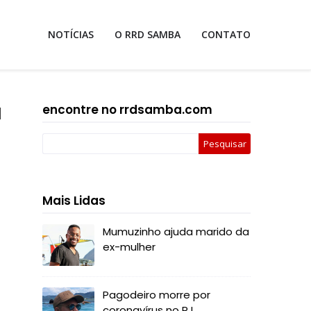
NOTÍCIAS
O RRD SAMBA
CONTATO
a
encontre no rrdsamba.com
Mais Lidas
Mumuzinho ajuda marido da
ex-mulher
Pagodeiro morre por
coronavírus no RJ