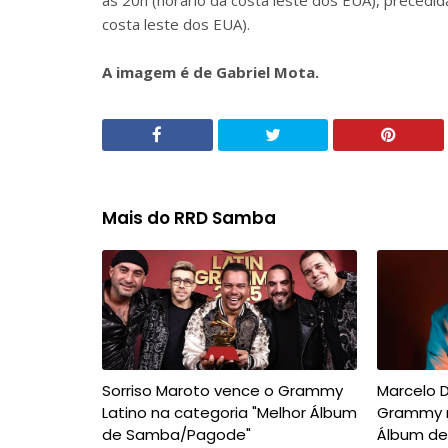
às 20h (horário da costa leste dos EUA), precedi
costa leste dos EUA).
A imagem é de Gabriel Mota.
Mais do RRD Samba
Sorriso Maroto vence o Grammy
Marcelo D
Latino na categoria "Melhor Álbum
Grammy n
de Samba/Pagode"
Álbum d