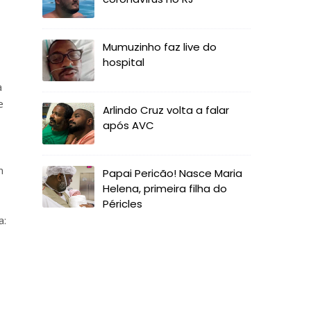
Mumuzinho faz live do
hospital
a
e
Arlindo Cruz volta a falar
após AVC
m
Papai Pericão! Nasce Maria
Helena, primeira filha do
Péricles
a: