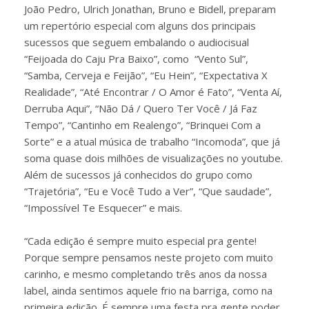
João Pedro, Ulrich Jonathan, Bruno e Bidell, preparam
um repertório especial com alguns dos principais
sucessos que seguem embalando o audiocisual
“Feijoada do Caju Pra Baixo”, como “Vento Sul”,
“Samba, Cerveja e Feijão”, “Eu Hein”, “Expectativa X
Realidade”, “Até Encontrar / O Amor é Fato”, “Venta Aí,
Derruba Aqui”, “Não Dá / Quero Ter Você / Já Faz
Tempo”, “Cantinho em Realengo”, “Brinquei Com a
Sorte” e a atual música de trabalho “Incomoda”, que já
soma quase dois milhões de visualizações no youtube.
Além de sucessos já conhecidos do grupo como
“Trajetória”, “Eu e Você Tudo a Ver”, “Que saudade”,
“Impossível Te Esquecer” e mais.
“Cada edição é sempre muito especial pra gente!
Porque sempre pensamos neste projeto com muito
carinho, e mesmo completando três anos da nossa
label, ainda sentimos aquele frio na barriga, como na
primeira edição. É sempre uma festa pra gente poder