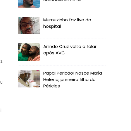
Mumuzinho faz live do
hospital
Arlindo Cruz volta a falar
após AVC
ez
Papai Pericão! Nasce Maria
Helena, primeira filha do
ou
Péricles
l