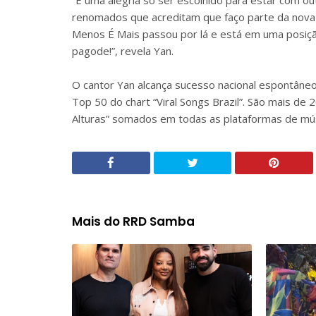
“É uma alegria só ser escolhido para estar com outr
renomados que acreditam que faço parte da nova g
Menos É Mais passou por lá e está em uma posição
pagode!”, revela Yan.
O cantor Yan alcança sucesso nacional espontâneo
Top 50 do chart “Viral Songs Brazil”. São mais d
Alturas” somados em todas as plataformas de músi
Mais do RRD Samba