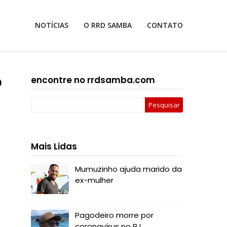
NOTÍCIAS
O RRD SAMBA
CONTATO
o
encontre no rrdsamba.com
Mais Lidas
Mumuzinho ajuda marido da
ex-mulher
Pagodeiro morre por
coronavírus no RJ