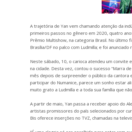
A trajetória de Yan vem chamando atenção da ind
primeiros passos no gênero em 2020, quatro anos 
Prêmio Multishow, na categoria Brasil. No último 
Brasília/DF no palco com Ludmilla; e foi anunciad
Neste sábado, 10, o carioca atendeu um convite e
na cidade. Desta vez, contou o sucesso “Marra d
mês depois de surpreender o público da cantora em
participar do Numanice, parece um sonho estar a
muito grato a Ludmilla e a toda sua família que n
A partir de maio, Yan passa a receber apoio do Al
artistas promissores do país selecionados por cur
Bis oferece inserções no TVZ, chamadas na televisão