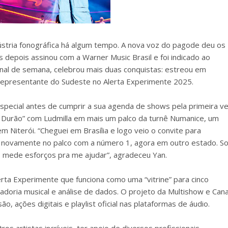
ústria fonográfica há algum tempo. A nova voz do pagode deu os
depois assinou com a Warner Music Brasil e foi indicado ao
final de semana, celebrou mais duas conquistas: estreou em
o representante do Sudeste no Alerta Experimente 2025.
special antes de cumprir a sua agenda de shows pela primeira v
e Durão” com Ludmilla em mais um palco da turnê Numanice, um
 Niterói. “Cheguei em Brasília e logo veio o convite para
li novamente no palco com a número 1, agora em outro estado. S
ão mede esforços pra me ajudar”, agradeceu Yan.
erta Experimente que funciona como uma “vitrine” para cinco
adoria musical e análise de dados. O projeto da Multishow e Cana
, ações digitais e playlist oficial nas plataformas de áudio.