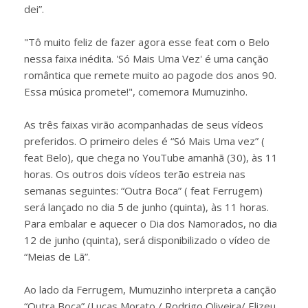
dei”.
"Tô muito feliz de fazer agora esse feat com o Belo
nessa faixa inédita. 'Só Mais Uma Vez' é uma canção
romântica que remete muito ao pagode dos anos 90.
Essa música promete!", comemora Mumuzinho.
As três faixas virão acompanhadas de seus vídeos
preferidos. O primeiro deles é “Só Mais Uma vez” (
feat Belo), que chega no YouTube amanhã (30), às 11
horas. Os outros dois vídeos terão estreia nas
semanas seguintes: “Outra Boca” ( feat Ferrugem)
será lançado no dia 5 de junho (quinta), às 11 horas.
Para embalar e aquecer o Dia dos Namorados, no dia
12 de junho (quinta), será disponibilizado o vídeo de
“Meias de Lã”.
Ao lado da Ferrugem, Mumuzinho interpreta a canção
“Outra Boca” (Lucas Morato / Rodrigo Oliveira/ Elizeu