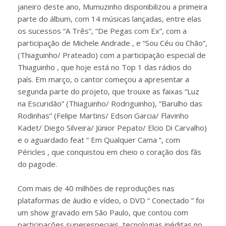
janeiro deste ano, Mumuzinho disponibilizou a primeira
parte do álbum, com 14 músicas lançadas, entre elas
os sucessos “A Três”, “De Pegas com Ex”, com a
participação de Michele Andrade , e “Sou Céu ou Chão”,
(Thiaguinho/ Prateado) com a participação especial de
Thiaguinho , que hoje está no Top 1 das rádios do
país. Em março, o cantor começou a apresentar a
segunda parte do projeto, que trouxe as faixas “Luz
na Escuridão” (Thiaguinho/ Rodriguinho), “Barulho das
Rodinhas” (Felipe Martins/ Edson Garcia/ Flavinho
Kadet/ Diego Silveira/ Júnior Pepato/ Elcio Di Carvalho)
e o aguardado feat “ Em Qualquer Cama ”, com
Péricles , que conquistou em cheio o coração dos fãs
do pagode.
Com mais de 40 milhões de reproduções nas
plataformas de áudio e vídeo, o DVD “ Conectado ” foi
um show gravado em São Paulo, que contou com
participações superespeciais, tecnologias inéditas no