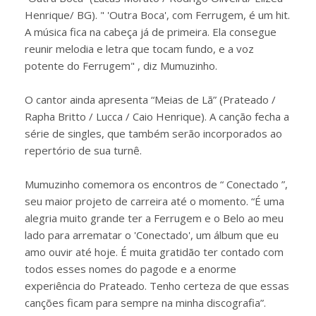
Henrique/ BG). " 'Outra Boca', com Ferrugem, é um hit.
A música fica na cabeça já de primeira. Ela consegue
reunir melodia e letra que tocam fundo, e a voz
potente do Ferrugem" , diz Mumuzinho.
O cantor ainda apresenta “Meias de Lã” (Prateado /
Rapha Britto / Lucca / Caio Henrique). A canção fecha a
série de singles, que também serão incorporados ao
repertório de sua turnê.
Mumuzinho comemora os encontros de “ Conectado ”,
seu maior projeto de carreira até o momento. “É uma
alegria muito grande ter a Ferrugem e o Belo ao meu
lado para arrematar o 'Conectado', um álbum que eu
amo ouvir até hoje. É muita gratidão ter contado com
todos esses nomes do pagode e a enorme
experiência do Prateado. Tenho certeza de que essas
canções ficam para sempre na minha discografia”.