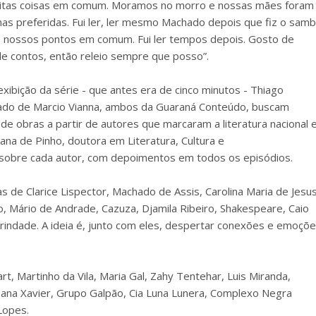
 muitas coisas em comum. Moramos no morro e nossas mães foram
has preferidas. Fui ler, ler mesmo Machado depois que fiz o sam
os nossos pontos em comum. Fui ler tempos depois. Gosto de
e contos, então releio sempre que posso”.
bição da série - que antes era de cinco minutos - Thiago
 lado de Marcio Vianna, ambos da Guaraná Conteúdo, buscam
de obras a partir de autores que marcaram a literatura nacional 
ana de Pinho, doutora em Literatura, Cultura e
 sobre cada autor, com depoimentos em todos os episódios.
 de Clarice Lispector, Machado de Assis, Carolina Maria de Jesus
o, Mário de Andrade, Cazuza, Djamila Ribeiro, Shakespeare, Caio
rindade. A ideia é, junto com eles, despertar conexões e emoçõ
, Martinho da Vila, Maria Gal, Zahy Tentehar, Luis Miranda,
uana Xavier, Grupo Galpão, Cia Luna Lunera, Complexo Negra
Lopes.