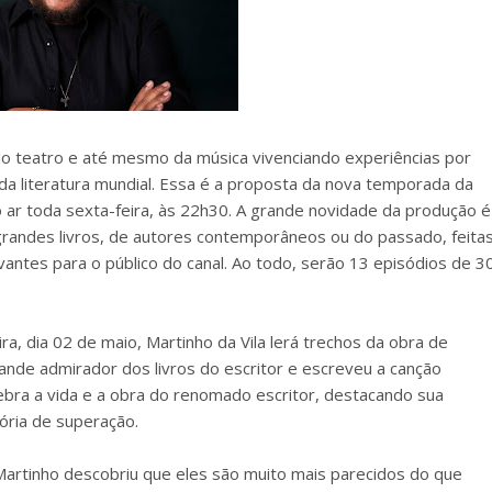
 do teatro e até mesmo da música vivenciando experiências por
da literatura mundial. Essa é a proposta da nova temporada da
ao ar toda sexta-feira, às 22h30. A grande novidade da produção é
 grandes livros, de autores contemporâneos ou do passado, feita
evantes para o público do canal. Ao todo, serão 13 episódios de 3
a, dia 02 de maio, Martinho da Vila lerá trechos da obra de
nde admirador dos livros do escritor e escreveu a canção
lebra a vida e a obra do renomado escritor, destacando sua
tória de superação.
Martinho descobriu que eles são muito mais parecidos do que