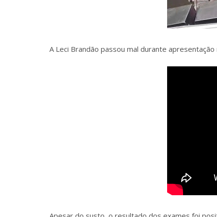
A Leci Brandão passou mal durante apresentação 
Apesar do susto, o resultado dos exames foi positi