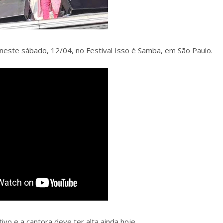
neste sábado, 12/04, no Festival Isso é Samba, em São Paulo.
vo e a cantora deve ter alta ainda hoje.