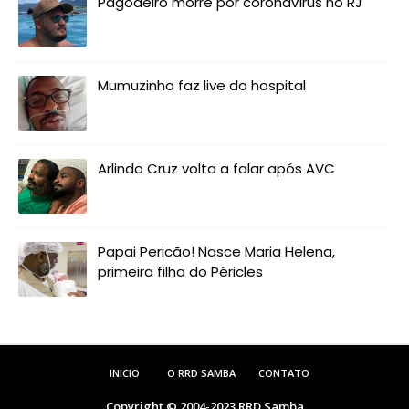
Pagodeiro morre por coronavírus no RJ
Mumuzinho faz live do hospital
Arlindo Cruz volta a falar após AVC
Papai Pericão! Nasce Maria Helena,
primeira filha do Péricles
INICIO
O RRD SAMBA
CONTATO
Copyright © 2004-2023
RRD Samba