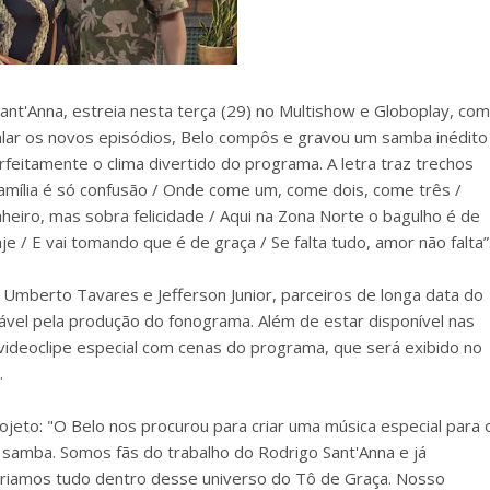
nt'Anna, estreia nesta terça (29) no Multishow e Globoplay, com
alar os novos episódios, Belo compôs e gravou um samba inédito
feitamente o clima divertido do programa. A letra traz trechos
amília é só confusão / Onde come um, come dois, come três /
heiro, mas sobra felicidade / Aqui na Zona Norte o bagulho é de
e / E vai tomando que é de graça / Se falta tudo, amor não falta”
Umberto Tavares e Jefferson Junior, parceiros de longa data do
vel pela produção do fonograma. Além de estar disponível nas
videoclipe especial com cenas do programa, que será exibido no
.
jeto: "O Belo nos procurou para criar uma música especial para 
samba. Somos fãs do trabalho do Rodrigo Sant'Anna e já
criamos tudo dentro desse universo do Tô de Graça. Nosso