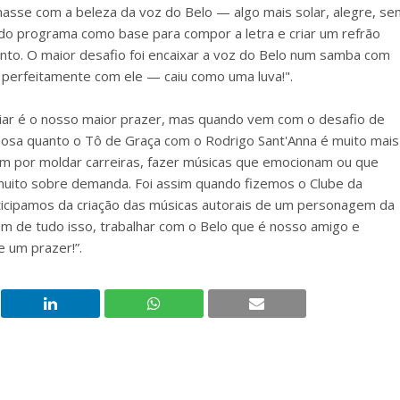
nasse com a beleza da voz do Belo — algo mais solar, alegre, se
 do programa como base para compor a letra e criar um refrão
 junto. O maior desafio foi encaixar a voz do Belo num samba com
 perfeitamente com ele — caiu como uma luva!".
riar é o nosso maior prazer, mas quando vem com o desafio de
lhosa quanto o Tô de Graça com o Rodrigo Sant'Anna é muito mais
m por moldar carreiras, fazer músicas que emocionam ou que
muito sobre demanda. Foi assim quando fizemos o Clube da
articipamos da criação das músicas autorais de um personagem da
m de tudo isso, trabalhar com o Belo que é nosso amigo e
e um prazer!”.