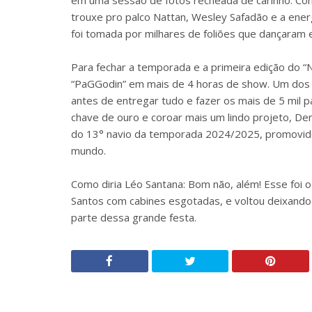
em uma sessão de fotos recheada de carinho. Com a
trouxe pro palco Nattan, Wesley Safadão e a energ
foi tomada por milhares de foliões que dançaram e 
Para fechar a temporada e a primeira edição do “
“PaGGodin” em mais de 4 horas de show. Um dos 
antes de entregar tudo e fazer os mais de 5 mil p
chave de ouro e coroar mais um lindo projeto, De
do 13° navio da temporada 2024/2025, promovid
mundo.
Como diria Léo Santana: Bom não, além! Esse foi 
Santos com cabines esgotadas, e voltou deixando
parte dessa grande festa.