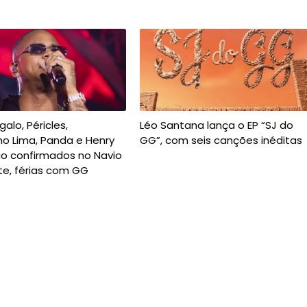
alo, Péricles,
Léo Santana lança o EP “SJ do
ho Lima, Panda e Henry
GG”, com seis canções inéditas
ão confirmados no Navio
te, férias com GG