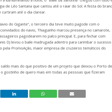
 lua iluminando a noite, o “Baile da Santinha” chegou com tudo 
ia de Léo Santana que cantou até o raiar do Sol. A festa do bran
curtiram até o dia clarear.
Navio do Gigante”, o terceiro dia teve muito pagode com o
convidados do navio, Thiaguinho marcou presença no camarote,
assageiros pagodearem no palco principal. E, para fechar com
nnis DJ levou o baile madrugada adentro para carimbar o sucesso
o pela PromoAção, maior empresa de cruzeiros temáticos do
o saldo mais do que positivo de um projeto que deixou o Porto d
 o gostinho de quero mais em todas as pessoas que fizeram