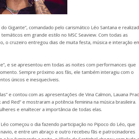
o do Gigante”, comandado pelo carismático Léo Santana e realiza
 temáticos em grande estilo no MSC Seaview. Com todas as
, o cruzeiro entregou dias de muita festa, música e interação e
gante”, e se apresentou em todas as noites com performances que
omento. Sempre próximo aos fãs, ele também interagiu com o
ntos únicos e inesquecíveis.
 Elas” e contou com as apresentações de Vina Calmon, Lauana Pra
k and Red” e mostraram a potência feminina na música brasileira.
lheres e enaltecer a importância de todas elas.
 Léo começou o dia fazendo participação no Pipoco do Léo, que
 navio, e entre um abraço e outro recebeu fãs e patrocinadores