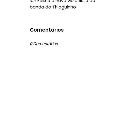
Ian Félix é o novo violonista da
banda do Thiaguinho
Comentários
0 Comentários