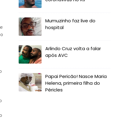
Mumuzinho faz live do
ue
hospital
so
Arlindo Cruz volta a falar
após AVC
o
Papai Pericão! Nasce Maria
e
Helena, primeira filha do
Péricles
o
o