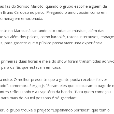
fãs do Sorriso Maroto, quando o grupo escolhe alguém da
 com Bruno Cardoso no palco. Pregando o amor, assim como em
a homenagem emocionada.
nte no Maracanã cantando alto todas as músicas, além das
ue vai além dos palcos, como karaokê, totens interativos, espaço
s, para garantir que o público possa viver uma experiência
primeiras duas horas e meia do show foram transmitidas ao viv
o para os fãs que estavam em casa.
a noite. O melhor presente que a gente podia receber foi ver
ado”, comemora Sergio Jr. “Foram eles que colocaram o pagode 
antes refletiu sobre a trajetória da banda. “Para quem começou
 para mais de 60 mil pessoas é só gratidão”.
”, o grupo trouxe o projeto “Espalhando Sorrisos”, que tem o