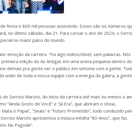
 de festa e 800 mil pessoas assistindo. Esses são os números q
ã, no último sábado, dia 21. Para coroar o ano de 2024, o Sorri
pecial no maior palco do mundo.
or emoção da carreira. “Foi algo indescritível, sem palavras. Nós
 primeira edição do As Antigas em uma arena pequena dentro do
ário demais pra gente ver o público em sintonia com a gente. Tud
da união de toda a nossa equipe com a energia da galera, a gent
 do Sorriso Maroto, do início da carreira até mais ou menos o an
omo “Ainda Gosto de Você” e “Já Era”, que abriram o show,
Mata o Papai”, “Sinais” e “Futuro Prometido”, tudo conduzido pel
 o Sorriso Maroto apresentou a música inédita “80 Anos”, que faz
osto No Pagode”.