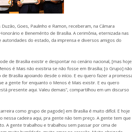
s Duzão, Goes, Paulinho e Ramon, receberam, na Câmara
o Honorário e Benemérito de Brasília. A cerimônia, eternizada nas
e autoridades do estado, da imprensa e diversos amigos do
e de Brasília existir e despontar no cenário nacional, [mas hoje
enos é Mais não existiria se não fosse em Brasília; [o Grupo] não
 de Brasília apoiando desde o início. E eu quero fazer a promess
que a gente for enquanto o Menos é Mais existir. E eu quero
stá presente aqui. Valeu demais”, compartilhou em um discurso
rreira como grupo de pagode] em Brasília é muito difícil. E hoje
do nessa cadeira aqui, pra gente não tem preço. A gente tem que
to. A gente trabalhou e trabalhou sem passar por cima de