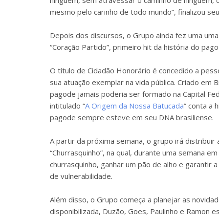
ninguém, sem atravessar o caminho de ninguém, c
mesmo pelo carinho de todo mundo”, finalizou se
Depois dos discursos, o Grupo ainda fez uma uma
“Coração Partido”, primeiro hit da história do pag
O título de Cidadão Honorário é concedido a pes
sua atuação exemplar na vida pública. Criado em B
pagode jamais poderia ser formado na Capital Fede
intitulado “
A Origem da Nossa Batucada
” conta a 
pagode sempre esteve em seu DNA brasiliense.
A partir da próxima semana, o grupo irá distribuir
“Churrasquinho”, na qual, durante uma semana e
churrasquinho, ganhar um pão de alho e garantir 
de vulnerabilidade.
Além disso, o Grupo começa a planejar as novidad
disponibilizada, Duzão, Goes, Paulinho e Ramon est