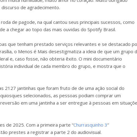
om muita humildade, muito amor no coração. Muito obrigado
u discurso de agradecimento.
 roda de pagode, na qual cantou seus principais sucessos, como
ode a chegar ao topo das mais ouvidas do Spotify Brasil.
soas que tenham prestado serviços relevantes e se destacado po
rasília, o Menos é Mais desestigmatiza a ideia de que um grupo 
ral e, caso fosse, não obteria êxito. O mini documentário
história individual de cada membro do grupo, e mostra que o
 as 2127 jantinhas que foram fruto de de uma ação social do
m quiosques selecionados, as pessoas podiam comprar um
a reversão em uma jantinha a ser entregue à pessoas em situaçõ
es de 2025. Com a primeira parte “
Churrasquinho 3
”
ão prestes a registrar a parte 2 do audiovisual.