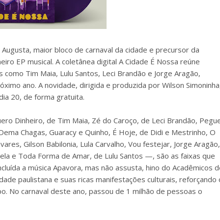
 Augusta, maior bloco de carnaval da cidade e precursor da
eiro EP musical. A coletânea digital A Cidade É Nossa reúne
as como Tim Maia, Lulu Santos, Leci Brandão e Jorge Aragão,
imo ano. A novidade, dirigida e produzida por Wilson Simoninha
ia 20, de forma gratuita.
 Dinheiro, de Tim Maia, Zé do Caroço, de Leci Brandão, Pegue
, Dema Chagas, Guaracy e Quinho, É Hoje, de Didi e Mestrinho, O
ares, Gilson Babilonia, Lula Carvalho, Vou festejar, Jorge Aragão,
ela e Toda Forma de Amar, de Lulu Santos —, são as faixas que
luída a música Apavora, mas não assusta, hino do Acadêmicos d
ade paulistana e suas ricas manifestações culturais, reforçando 
upo. No carnaval deste ano, passou de 1 milhão de pessoas o