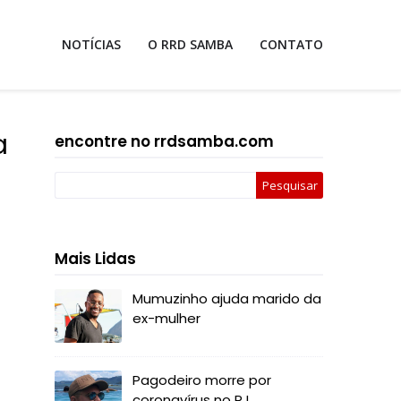
NOTÍCIAS
O RRD SAMBA
CONTATO
a
encontre no rrdsamba.com
Mais Lidas
Mumuzinho ajuda marido da
ex-mulher
Pagodeiro morre por
coronavírus no RJ