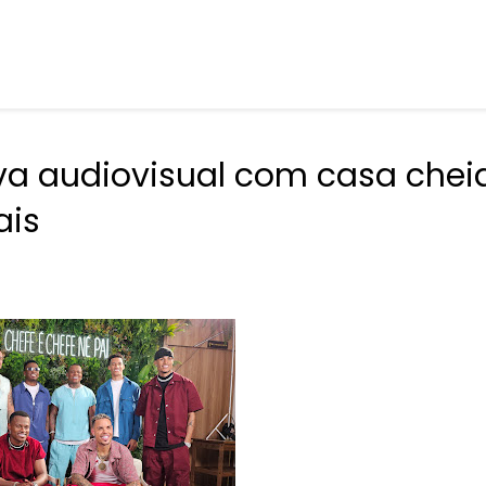
va audiovisual com casa chei
ais