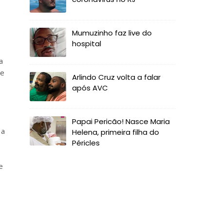
Mumuzinho faz live do
hospital
a
ue
Arlindo Cruz volta a falar
após AVC
Papai Pericão! Nasce Maria
 a
Helena, primeira filha do
Péricles
e