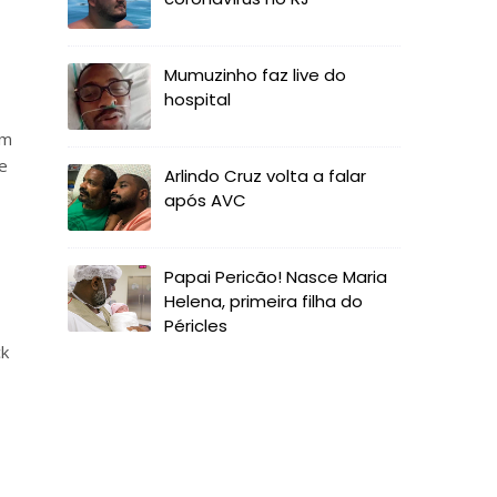
Mumuzinho faz live do
hospital
um
e
Arlindo Cruz volta a falar
após AVC
Papai Pericão! Nasce Maria
Helena, primeira filha do
Péricles
ck