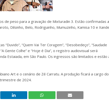
s de peso para a gravação de Mixturadin 3. Estão confirmadas 
aroto, Dilsinho, Belo, Rodriguinho, Mumuzinho, Kamisa 10 e Xand
tas “Duvido”, “Quem Vai Ter Coragem”, “Desobedeço”, “Saudade
“A Gente Colhe” e “Hoje é Dia”, o registro audiovisual será
anda Estaiada, em São Paulo. Os ingressos são limitados e estão 
biano Art e o cenário de Zé Carratu. A produção ficará a cargo do
 trimestre de 2024.