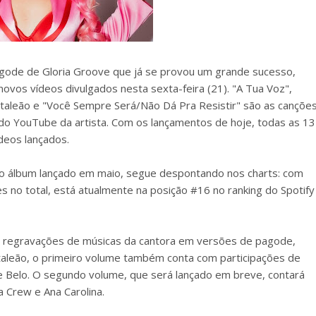
pagode de Gloria Groove que já se provou um grande sucesso,
ovos vídeos divulgados nesta sexta-feira (21). "A Tua Voz",
ntaleão e "Você Sempre Será/Não Dá Pra Resistir" são as cançõe
 do YouTube da artista. Com os lançamentos de hoje, todas as 13
deos lançados.
do álbum lançado em maio, segue despontando nos charts: com
s no total, está atualmente na posição #16 no ranking do Spotify
 e regravações de músicas da cantora em versões de pagode,
aleão, o primeiro volume também conta com participações de
 e Belo. O segundo volume, que será lançado em breve, contará
 Crew e Ana Carolina.