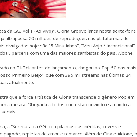
 da GG, Vol 1 (Ao Vivo)", Gloria Groove lança nesta sexta-feira
 já ultrapassa 20 milhões de reproduções nas plataformas de
s divulgados hoje são “5 Minutinhos”, “Meu Anjo / Incondicional”,
Loba”, parceria com uma das maiores sambistas do país, Alcione.
lizado no TikTok antes do lançamento, chegou ao Top 50 das mais
“Nosso Primeiro Beijo”, que com 395 mil streams nas últimas 24
país atualmente.
tra que a força artística de Gloria transcende o gênero Pop em
com a música. Obrigada a todos que estão ouvindo e amando a
sociais.
ia, a “Serenata da GG” compila músicas inéditas, covers e
 pagode, repletas de amor e romance. Além de Gina e Alcione, 