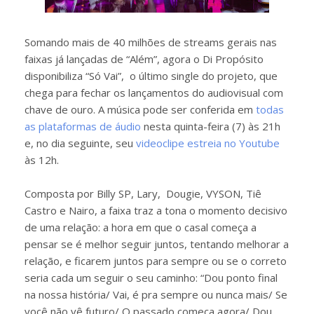
Somando mais de 40 milhões de streams gerais nas
faixas já lançadas de “Além”, agora o Di Propósito
disponibiliza “Só Vai”, o último single do projeto, que
chega para fechar os lançamentos do audiovisual com
chave de ouro. A música pode ser conferida em
todas
as plataformas de áudio
nesta quinta-feira (7) às 21h
e, no dia seguinte, seu
videoclipe estreia no Youtube
às 12h.
Composta por Billy SP, Lary, Dougie, VYSON, Tiê
Castro e Nairo, a faixa traz a tona o momento decisivo
de uma relação: a hora em que o casal começa a
pensar se é melhor seguir juntos, tentando melhorar a
relação, e ficarem juntos para sempre ou se o correto
seria cada um seguir o seu caminho: “Dou ponto final
na nossa história/ Vai, é pra sempre ou nunca mais/ Se
você não vê futuro/ O passado começa agora/ Dou