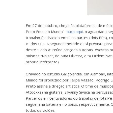
Em 27 de outubro, chega às plataformas de músic
Peito Fosse o Mundo” -
ouça aqui
, o aguardado seg
trabalho foi dividido em duas partes (dois EPs),
B” dos LPs. A segunda metade está prevista para 
deste “Lado A” reúne canções autorais, escritas p
músicas “Naise”, de Nina Oliveira, e “A Ordem Natur
próprio intérprete).
Gravado no estúdio Gargolândia, em Alambari, int
Mundo foi produzido por Felipe Vassão, Rodrigo 
Preto assina a direção artística. O time de músi
Attooxxa) na guitarra, Silvanny Sivuca na percussã
Parceiros e incentivadores do trabalho de Jota.P
seguem na bateria e no baixo, respectivamente. Os
todos os violões.