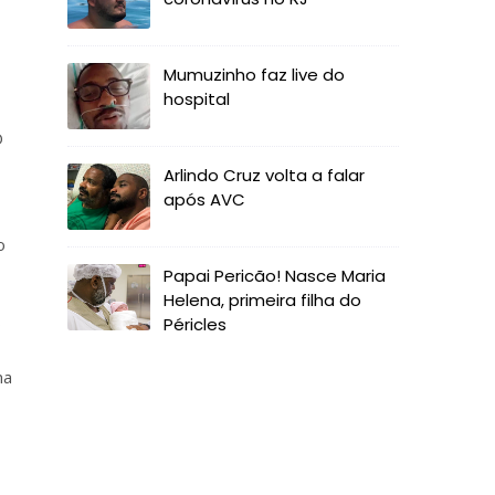
Mumuzinho faz live do
hospital
O
Arlindo Cruz volta a falar
após AVC
o
Papai Pericão! Nasce Maria
Helena, primeira filha do
o
Péricles
na