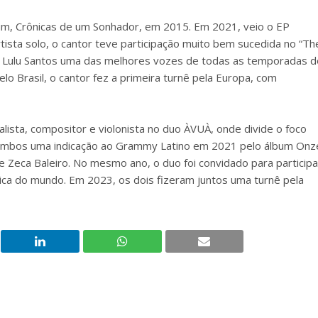
bum, Crônicas de um Sonhador, em 2015. Em 2021, veio o EP
tista solo, o cantor teve participação muito bem sucedida no “Th
or Lulu Santos uma das melhores vozes de todas as temporadas d
o Brasil, o cantor fez a primeira turnê pela Europa, com
calista, compositor e violonista no duo ÀVUÀ, onde divide o foco
a ambos uma indicação ao Grammy Latino em 2021 pelo álbum Onz
 Zeca Baleiro. No mesmo ano, o duo foi convidado para participa
ica do mundo. Em 2023, os dois fizeram juntos uma turnê pela