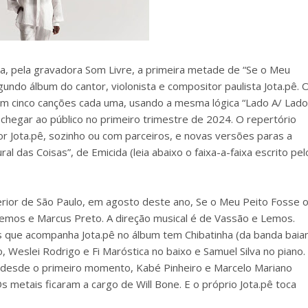
a, pela gravadora Som Livre, a primeira metade de “Se o Meu
undo álbum do cantor, violonista e compositor paulista Jota.pê. 
 com cinco canções cada uma, usando a mesma lógica “Lado A/ Lado
chegar ao público no primeiro trimestre de 2024. O repertório
or Jota.pê, sozinho ou com parceiros, e novas versões paras a
al das Coisas”, de Emicida (leia abaixo o faixa-a-faixa escrito pel
erior de São Paulo, em agosto deste ano, Se o Meu Peito Fosse 
Lemos e Marcus Preto. A direção musical é de Vassão e Lemos.
cos que acompanha Jota.pê no álbum tem Chibatinha (da banda baia
o, Weslei Rodrigo e Fi Maróstica no baixo e Samuel Silva no piano.
ê desde o primeiro momento, Kabé Pinheiro e Marcelo Mariano
 metais ficaram a cargo de Will Bone. E o próprio Jota.pê toca