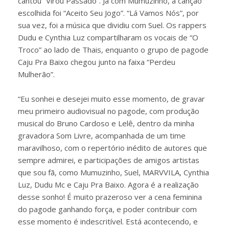
cantou “Virou Passado”. Já com Mumuzinho, a canção
escolhida foi “Aceito Seu Jogo”. “Lá Vamos Nós”, por
sua vez, foi a música que dividiu com Suel. Os rappers
Dudu e Cynthia Luz compartilharam os vocais de “O
Troco” ao lado de Thais, enquanto o grupo de pagode
Caju Pra Baixo chegou junto na faixa “Perdeu
Mulherão”.
“Eu sonhei e desejei muito esse momento, de gravar
meu primeiro audiovisual no pagode, com produção
musical do Bruno Cardoso e Lelê, dentro da minha
gravadora Som Livre, acompanhada de um time
maravilhoso, com o repertório inédito de autores que
sempre admirei, e participações de amigos artistas
que sou fã, como Mumuzinho, Suel, MARVVILA, Cynthia
Luz, Dudu Mc e Caju Pra Baixo. Agora é a realização
desse sonho! É muito prazeroso ver a cena feminina
do pagode ganhando força, e poder contribuir com
esse momento é indescritível. Está acontecendo, e