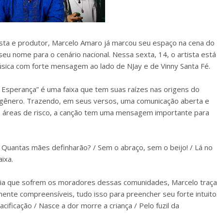
ista e produtor, Marcelo Amaro já marcou seu espaço na cena do
eu nome para o cenário nacional. Nessa sexta, 14, o artista está
úsica com forte mensagem ao lado de NJay e de Vinny Santa Fé.
Esperança” é uma faixa que tem suas raízes nas origens do
o gênero. Trazendo, em seus versos, uma comunicação aberta e
 áreas de risco, a canção tem uma mensagem importante para
/ Quantas mães definharão? / Sem o abraço, sem o beijo! / Lá no
ixa.
ência que sofrem os moradores dessas comunidades, Marcelo traça
ente compreensíveis, tudo isso para preencher seu forte intuito
cificação / Nasce a dor morre a criança / Pelo fuzil da