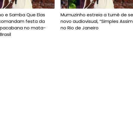
o e Samba Que Elas
Mumuzinho estreia a turnê de s
comandam festa da
novo audiovisual, “Simples Assim
opacabana no mata-
no Rio de Janeiro
rasil