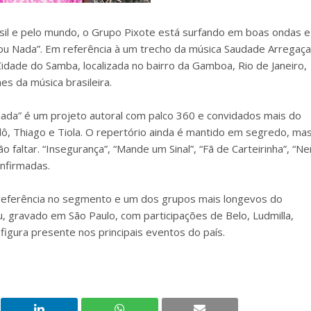
il e pelo mundo, o Grupo Pixote está surfando em boas ondas e
o ou Nada”. Em referência à um trecho da música Saudade Arregaça
dade do Samba, localizada no bairro da Gamboa, Rio de Janeiro,
s da música brasileira.
Nada” é um projeto autoral com palco 360 e convidados mais do
dô, Thiago e Tiola. O repertório ainda é mantido em segredo, ma
 faltar. “Insegurança”, “Mande um Sinal”, “Fã de Carteirinha”, “N
onfirmadas.
é referência no segmento e um dos grupos mais longevos do
, gravado em São Paulo, com participações de Belo, Ludmilla,
figura presente nos principais eventos do país.