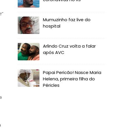
e”
Mumuzinho faz live do
hospital
Arlindo Cruz volta a falar
após AVC
Papai Pericão! Nasce Maria
Helena, primeira filha do
Péricles
a
a