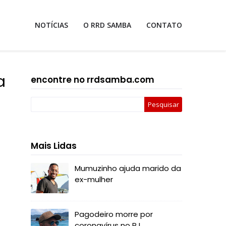
NOTÍCIAS
O RRD SAMBA
CONTATO
a
encontre no rrdsamba.com
Mais Lidas
Mumuzinho ajuda marido da
ex-mulher
Pagodeiro morre por
coronavírus no RJ