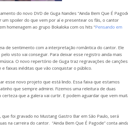
nçamento do novo DVD de Guga Nandes “Ainda Bem Que É Pagod
um spoiler do que vem por aí e presentear os fãs, o cantor
al em homenagem ao grupo Bokaloka com os hits “
Pensando em
eia de sentimento com a interpretação romântica do cantor. Ele
elo visto vai conseguir. Para deixar esse registro ainda mais
da música. O novo repertório de Guga traz regravações de canções
e faixas inéditas que vão conquistar o público.
çar esse novo projeto que está lindo. Essa faixa que estamos
tinho que sempre admirei. Fizemos uma releitura de duas
 certeza que a galera vai curtir. E podem aguardar que vem muit
, que foi gravado no Mustang Gastro Bar em São Paulo, será
uas na carreira do cantor. “Ainda Bem Que É Pagode” conta aind