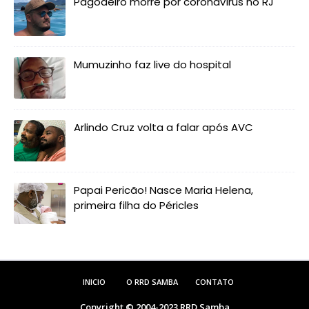
Pagodeiro morre por coronavírus no RJ
Mumuzinho faz live do hospital
Arlindo Cruz volta a falar após AVC
Papai Pericão! Nasce Maria Helena,
primeira filha do Péricles
INICIO
O RRD SAMBA
CONTATO
Copyright © 2004-2023
RRD Samba