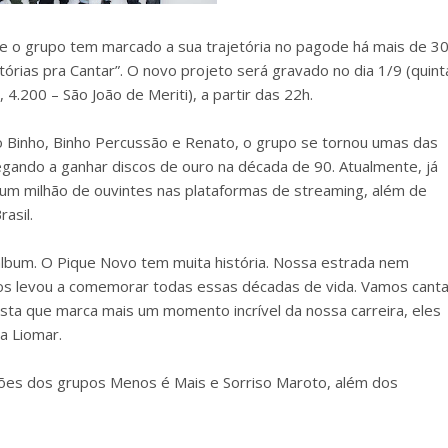
e o grupo tem marcado a sua trajetória no pagode há mais de 3
órias pra Cantar”. O novo projeto será gravado no dia 1/9 (quint
, 4.200 – São João de Meriti), a partir das 22h.
 Binho, Binho Percussão e Renato, o grupo se tornou umas das
ando a ganhar discos de ouro na década de 90. Atualmente, já
um milhão de ouvintes nas plataformas de streaming, além de
asil.
lbum. O Pique Novo tem muita história. Nossa estrada nem
os levou a comemorar todas essas décadas de vida. Vamos canta
esta que marca mais um momento incrível da nossa carreira, eles
a Liomar.
pações dos grupos Menos é Mais e Sorriso Maroto, além dos