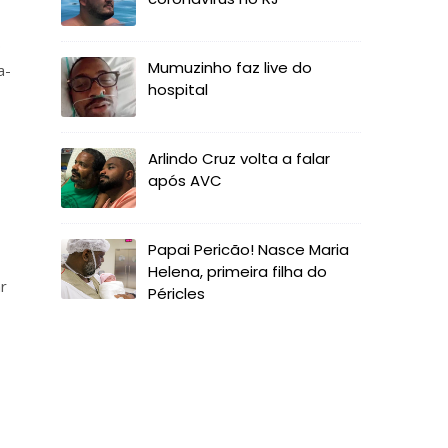
0
Mumuzinho faz live do
a-
hospital
Arlindo Cruz volta a falar
após AVC
Papai Pericão! Nasce Maria
Helena, primeira filha do
r
Péricles