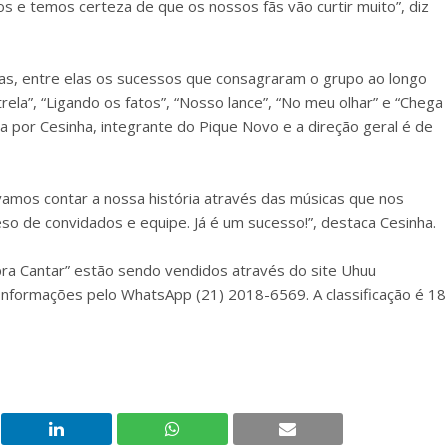
s e temos certeza de que os nossos fãs vão curtir muito”, diz
tas, entre elas os sucessos que consagraram o grupo ao longo
ela”, “Ligando os fatos”, “Nosso lance”, “No meu olhar” e “Chega
da por Cesinha, integrante do Pique Novo e a direção geral é de
vamos contar a nossa história através das músicas que nos
o de convidados e equipe. Já é um sucesso!”, destaca Cesinha.
pra Cantar” estão sendo vendidos através do site Uhuu
). Informações pelo WhatsApp (21) 2018-6569. A classificação é 18