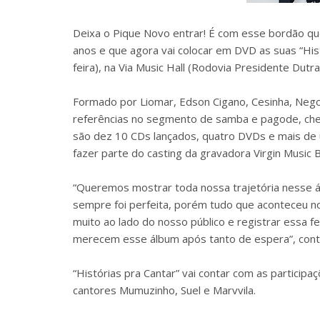
Deixa o Pique Novo entrar! É com esse bordão qu
anos e que agora vai colocar em DVD as suas “Hist
feira), na Via Music Hall (Rodovia Presidente Dutra
Formado por Liomar, Edson Cigano, Cesinha, Nego
referências no segmento de samba e pagode, cheg
são dez 10 CDs lançados, quatro DVDs e mais de 
fazer parte do casting da gravadora Virgin Music Br
“Queremos mostrar toda nossa trajetória nesse á
sempre foi perfeita, porém tudo que aconteceu n
muito ao lado do nosso público e registrar essa f
merecem esse álbum após tanto de espera”, cont
“Histórias pra Cantar” vai contar com as partici
cantores Mumuzinho, Suel e Marvvila.