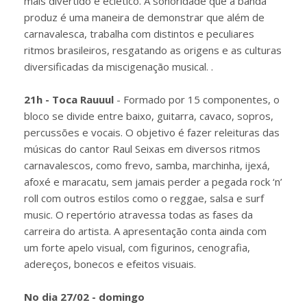
mais divertido e eclético. A sonoridade que a banda
produz é uma maneira de demonstrar que além de
carnavalesca, trabalha com distintos e peculiares
ritmos brasileiros, resgatando as origens e as culturas
diversificadas da miscigenação musical. .
21h - Toca Rauuul
- Formado por 15 componentes, o
bloco se divide entre baixo, guitarra, cavaco, sopros,
percussões e vocais. O objetivo é fazer releituras das
músicas do cantor Raul Seixas em diversos ritmos
carnavalescos, como frevo, samba, marchinha, ijexá,
afoxé e maracatu, sem jamais perder a pegada rock ‘n’
roll com outros estilos como o reggae, salsa e surf
music. O repertório atravessa todas as fases da
carreira do artista. A apresentação conta ainda com
um forte apelo visual, com figurinos, cenografia,
adereços, bonecos e efeitos visuais.
No dia 27/02 - domingo