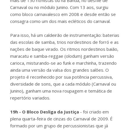
mais de 150 ritmistas ou na Banda, no desfile de
Carnaval ou no módulo Junino. Com 13 aos, surgiu
como bloco carnavalesco em 2008 e desde então se
consagra como um dos mais ecléticos do carnaval.
Para isso, há um caldeirão de instrumentação: baterias
das escolas de samba, trios nordestinos de forró e as
nações de baque virado. Os ritmos nordestinos baião,
maracatu e samba-reggae (olodum) ganham versão
carioca, misturando-se ao funk e marchinha, trazendo
ainda uma versão da valsa dos grandes salões. O
projeto é reconhecido por sua potência percussiva,
diversidade de sons, que a cada módulo (Carnaval ou
Junino), ganham uma nova roupagem e temática de
repertório variados.
19h - O Bloco Desliga da Justiça
- foi criado em
plena quarta-feira de cinzas do Carnaval de 2009. É
formado por um grupo de percussionistas que já