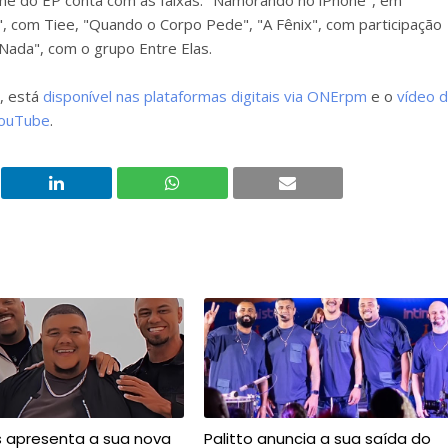
me do EP conta com as faixas: "Namorando no iPhone", em
 com Tiee, "Quando o Corpo Pede", "A Fênix", com participação
Nada", com o grupo Entre Elas.
", está
disponível nas plataformas digitais via ONErpm
e o
vídeo 
YouTube
.
s apresenta a sua nova
Palitto anuncia a sua saída do