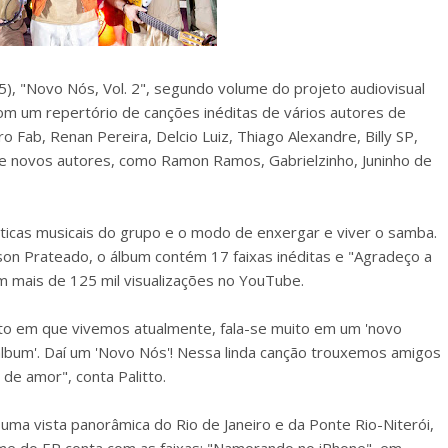
15), "Novo Nós, Vol. 2", segundo volume do projeto audiovisual
om um repertório de canções inéditas de vários autores de
 Fab, Renan Pereira, Delcio Luiz, Thiago Alexandre, Billy SP,
de novos autores, como Ramon Ramos, Gabrielzinho, Juninho de
ticas musicais do grupo e o modo de enxergar e viver o samba.
n Prateado, o álbum contém 17 faixas inéditas e "Agradeço a
om mais de 125 mil visualizações no YouTube.
to em que vivemos atualmente, fala-se muito em um 'novo
 álbum'. Daí um 'Novo Nós'! Nessa linda canção trouxemos amigos
de amor", conta Palitto.
uma vista panorâmica do Rio de Janeiro e da Ponte Rio-Niterói,