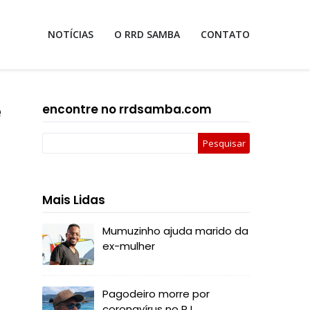
NOTÍCIAS
O RRD SAMBA
CONTATO
e
encontre no rrdsamba.com
Mais Lidas
Mumuzinho ajuda marido da
ex-mulher
Pagodeiro morre por
coronavírus no RJ