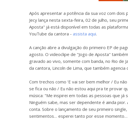
Após apresentar a potência da sua voz com doi
Jecy lança nesta sexta-feira, 02 de julho, seu prim
Aposta" já está disponível em todas as plataform
YouTube da cantora -
assista aqui
.
A canção abre a divulgação do primeiro EP de pag
agosto. O videoclipe de "Jogo de Aposta" também 
gravado ao vivo, somente com banda, no Rio de Ja
da cantora, Lincoln de Lima, que também agencia 
Com trechos como ‘E vai ser bem melhor / Eu não
se fica ou não / Eu não estou aqui pra te provar q
música: "Me inspirei em todas as pessoas que já 
Ninguém sabe, mas ser dependente é ainda pior. A
conta. Sobre o lançamento de seu primeiro single
sentimentos… esperei tanto por esse momento… m