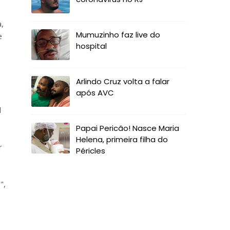
,
Mumuzinho faz live do
e
hospital
Arlindo Cruz volta a falar
após AVC
l
Papai Pericão! Nasce Maria
Helena, primeira filha do
r
Péricles
",