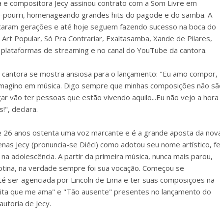
a e compositora Jecy assinou contrato com a Som Livre em
t-pourri, homenageando grandes hits do pagode e do samba. A
rcaram gerações e até hoje seguem fazendo sucesso na boca do
o Art Popular, Só Pra Contrariar, Exaltasamba, Xande de Pilares,
 plataformas de streaming e no canal do YouTube da cantora.
a cantora se mostra ansiosa para o lançamento: "Eu amo compor,
 imagino em música. Digo sempre que minhas composições não sã
r vão ter pessoas que estão vivendo aquilo...Eu não vejo a hora
!", declara.
 de 26 anos ostenta uma voz marcante e é a grande aposta da nov
nas Jecy (pronuncia-se Diéci) como adotou seu nome artístico, f
na adolescência. A partir da primeira música, nunca mais parou,
otina, na verdade sempre foi sua vocação. Começou se
é ser agenciada por Lincoln de Lima e ter suas composições na
Grita que me ama" e "Tão ausente" presentes no lançamento do
autoria de Jecy.