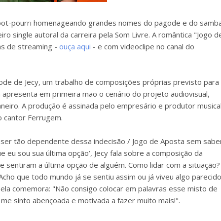
s pot-pourri homenageando grandes nomes do pagode e do samba
eiro single autoral da carreira pela Som Livre. A romântica "Jogo d
as de streaming -
ouça aqui
- e com videoclipe no canal do
ode de Jecy, um trabalho de composições próprias previsto para
apresenta em primeira mão o cenário do projeto audiovisual,
neiro. A produção é assinada pelo empresário e produtor musica
o cantor Ferrugem.
 ser tão dependente dessa indecisão / Jogo de Aposta sem sabe
ue eu sou sua última opção’, Jecy fala sobre a composição da
se sentiram a última opção de alguém. Como lidar com a situação?
cho que todo mundo já se sentiu assim ou já viveu algo parecido
, ela comemora: "Não consigo colocar em palavras esse misto de
e sinto abençoada e motivada a fazer muito mais!".