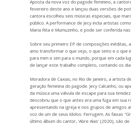
Aposta da nova voz do pagode feminino, a cantor
fevereiro deste ano e lançou duas versões de po
cantora escolheu seis músicas especiais, que ma
público. A performance de Jecy inclui artistas com
Maria Rita e Mumuzinho, e pode ser conferida nas
Sobre seu primeiro EP de composições inéditas, 
amo transformar o que vejo, o que sinto e o que
para mim e sim para o mundo, porque em cada luga
de lançar este trabalho completo, contando os dias
Moradora de Caxias, no Rio de Janeiro, a artista
geração feminina do pagode. Jecy Calcanho, ou ape
da música uma válvula de escape para sua timidez 
descobriu que o que antes era uma fuga em sua r
apresentando na igreja e nos grupos de amigos at
voz de um de seus ídolos: Ferrugem. As faixas "
último álbum do cantor, ‘Abre Alas’ (2020), são de 