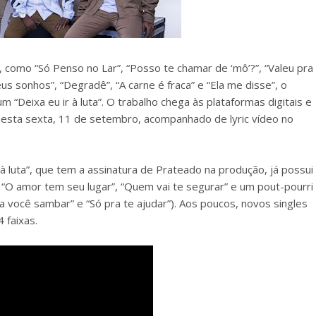
 como “Só Penso no Lar”, “Posso te chamar de ‘mô’?”, “Valeu pra
 sonhos”, “Degradê”, “A carne é fraca” e “Ela me disse”, o
m “Deixa eu ir à luta”. O trabalho chega às plataformas digitais e
 nesta sexta, 11 de setembro, acompanhado de lyric vídeo no
à luta”, que tem a assinatura de Prateado na produção, já possui
”, “O amor tem seu lugar”, “Quem vai te segurar” e um pout-pourri
ra você sambar” e “Só pra te ajudar”). Aos poucos, novos singles
 faixas.