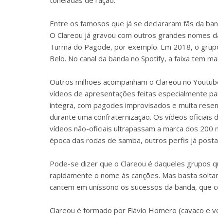
toneladas de ração.
Entre os famosos que já se declararam fãs da ban
O Clareou já gravou com outros grandes nomes da
Turma do Pagode, por exemplo. Em 2018, o grupo 
Belo. No canal da banda no Spotify, a faixa tem m
Outros milhões acompanham o Clareou no Youtube.
vídeos de apresentações feitas especialmente par
íntegra, com pagodes improvisados e muita resenh
durante uma confraternização. Os vídeos oficiais
vídeos não-oficiais ultrapassam a marca dos 200 m
época das rodas de samba, outros perfis já post
Pode-se dizer que o Clareou é daqueles grupos qu
rapidamente o nome às canções. Mas basta solta
cantem em uníssono os sucessos da banda, que c
Clareou é formado por Flávio Homero (cavaco e voz