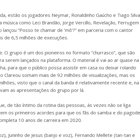
da, estão os jogadores Neymar, Ronaldinho Gaúcho e Tiago Silva
 música como Leci Brandão, Jorge Vercillo, Revelação, Ferrugem
lançou “Posso te chamar de ‘mô’?” em parceria com o cantor
ais de 6,5 milhões de execuções.
 O grupo é um dos pioneiros no formato “churrasco”, que são
a serem lançados na plataforma. O material é vai ao ar quase na
a, para que o público possa assistir em casa ou deixar rolando
 do Clareou somam mais de 92 milhões de visualizações, mas os
ilhões, visto que o canal da banda é relativamente recente e, na
avam as apresentações do grupo por lá.
e, de tão íntimo da rotina das pessoas, às vezes não se liga
rem os primeiros acordes para que os fãs do samba e do pagod
ompleta 10 anos de carreira em 2020.
), Juninho de Jesus (banjo e voz), Fernando Mellete (tan-tan e